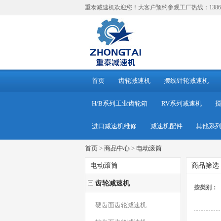
重泰减速机欢迎您！大客户预约参观工厂热线：138614
首页
齿轮减速机
摆线针轮减速机
H/B系列工业齿轮箱
RV系列减速机
进口减速机维修
减速机配件
其他系
首页
>
商品中心
>
电动滚筒
电动滚筒
商品筛选
齿轮减速机
按类别：
硬齿面齿轮减速机