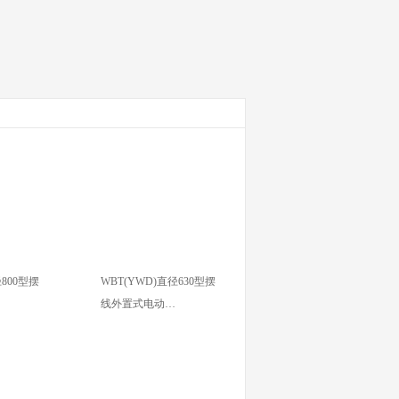
径800型摆
WBT(YWD)直径630型摆
线外置式电动…