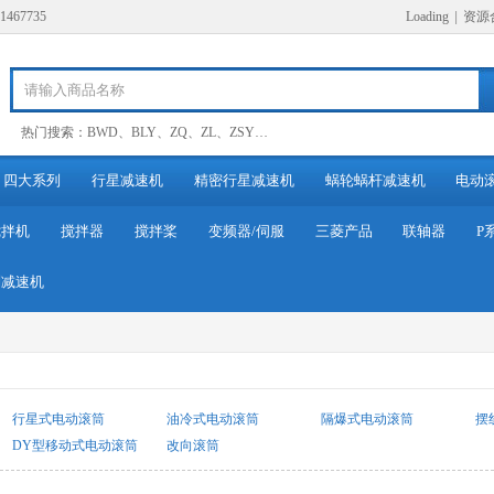
67735
Loading
|
资源
热门搜索：
BWD
、
BLY
、
ZQ
、
ZL
、
ZSY
…
四大系列
行星减速机
精密行星减速机
蜗轮蜗杆减速机
电动
搅拌机
搅拌器
搅拌桨
变频器/伺服
三菱产品
联轴器
P
列减速机
行星式电动滚筒
油冷式电动滚筒
隔爆式电动滚筒
摆
DY型移动式电动滚筒
改向滚筒