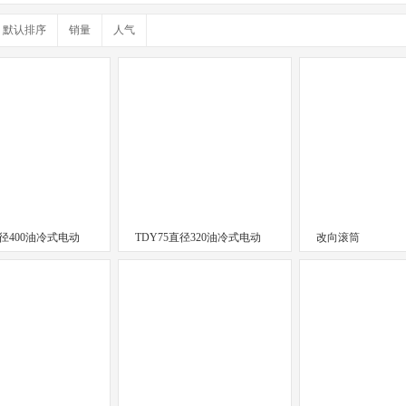
默认排序
销量
人气
直径400油冷式电动
TDY75直径320油冷式电动
改向滚筒