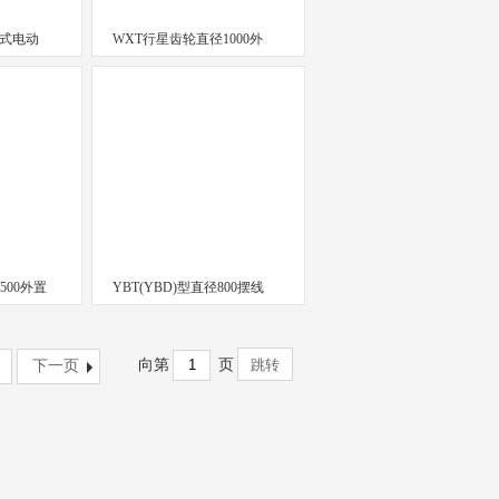
置式电动
WXT行星齿轮直径1000外
500外置
YBT(YBD)型直径800摆线
向第
页
下一页