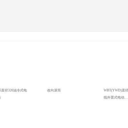
75直径320油冷式电
改向滚筒
WBT(YWD)直
筒
线外置式电动…