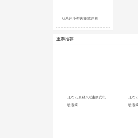
G系列小型齿轮减速机
重泰推荐
TDY75直径400油冷式电
TDY
动滚筒
动滚