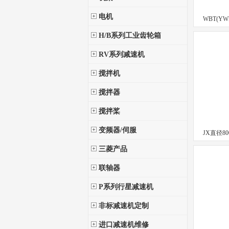
电机
WBT(Y
H/B系列工业齿轮箱
RV系列减速机
搅拌机
搅拌器
搅拌桨
变频器/伺服
JX直径8
三菱产品
联轴器
P系列行星减速机
非标减速机定制
进口减速机维修