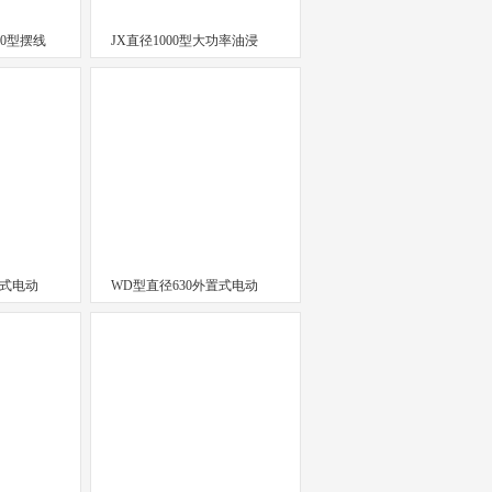
00型摆线
JX直径1000型大功率油浸
置式电动
WD型直径630外置式电动