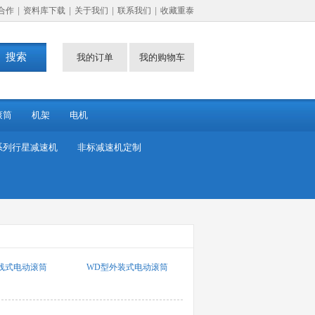
合作
|
资料库下载
|
关于我们
|
联系我们
|
收藏重泰
我的订单
我的购物车
滚筒
机架
电机
系列行星减速机
非标减速机定制
线式电动滚筒
WD型外装式电动滚筒