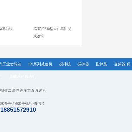
大功率油浸
JX直径630型大功率油浸
式滚筒
系列工业齿轮箱
RV系列减速机
搅拌机
搅拌器
搅拌桨
变频器/伺
件
其他系列减速机
扫描二维码关注重泰减速机
或者手动添加手机号 /微信号
18851572910