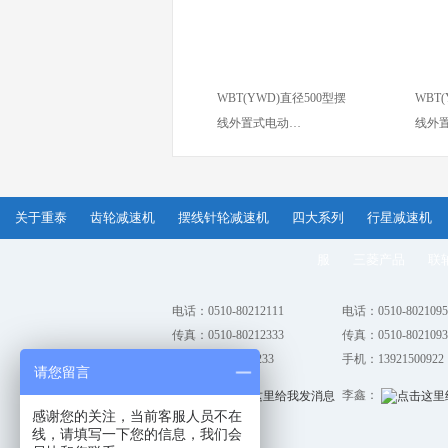
WBT(YWD)直径500型摆
WBT
线外置式电动…
线外
关于重泰
齿轮减速机
摆线针轮减速机
四大系列
行星减速机
服
三菱产品
联
电话：0510-80212111
电话：0510-8021095
传真：0510-80212333
传真：0510-8021093
手机：13861821233
手机：13921500922
请您留言
张丽：
李鑫：
感谢您的关注，当前客服人员不在
线，请填写一下您的信息，我们会