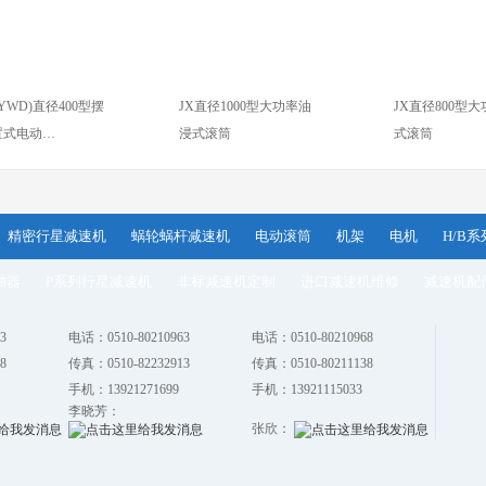
(YWD)直径400型摆
JX直径1000型大功率油
JX直径800型
置式电动…
浸式滚筒
式滚筒
精密行星减速机
蜗轮蜗杆减速机
电动滚筒
机架
电机
H/B
轴器
P系列行星减速机
非标减速机定制
进口减速机维修
减速机配
3
电话：0510-80210963
电话：0510-80210968
8
传真：0510-82232913
传真：0510-80211138
手机：13921271699
手机：13921115033
李晓芳：
张欣：