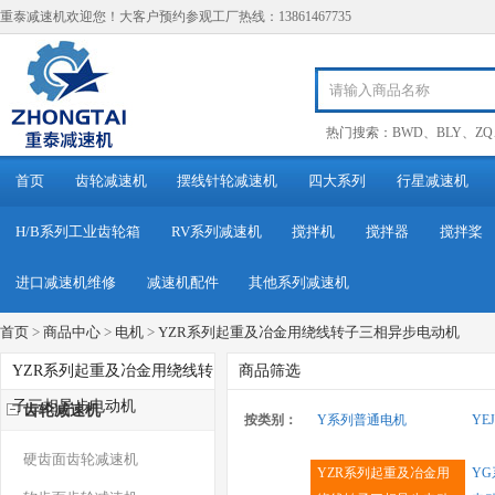
重泰减速机欢迎您！大客户预约参观工厂热线：13861467735
热门搜索：
BWD
、
BLY
、
ZQ
首页
齿轮减速机
摆线针轮减速机
四大系列
行星减速机
H/B系列工业齿轮箱
RV系列减速机
搅拌机
搅拌器
搅拌桨
进口减速机维修
减速机配件
其他系列减速机
首页
>
商品中心
>
电机
>
YZR系列起重及冶金用绕线转子三相异步电动机
YZR系列起重及冶金用绕线转
商品筛选
子三相异步电动机
齿轮减速机
按类别：
Y系列普通电机
YE
硬齿面齿轮减速机
YZR系列起重及冶金用
Y