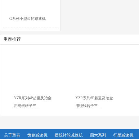
G系列小型齿轮减速机
重泰推荐
YZR系列4P起重及冶金
YZR系列6P起重及冶金
用绕线转子三…
用绕线转子三…
关于重泰
齿轮减速机
摆线针轮减速机
四大系列
行星减速机