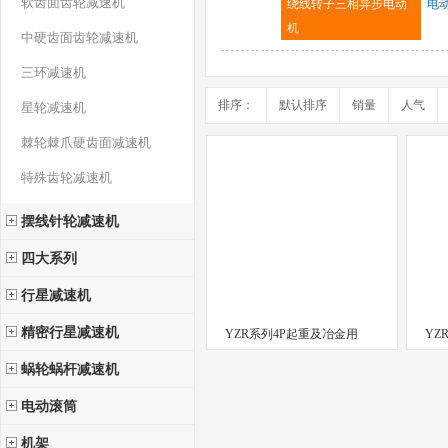
软齿面齿轮减速机
绕线转子三相异步电动
电
机
中硬齿面齿轮减速机
三环减速机
排序：
默认排序
销量
人气
星轮减速机
棘轮棘爪硬齿面减速机
特殊齿轮减速机
摆线针轮减速机
四大系列
行星减速机
精密行星减速机
YZR系列4P起重及冶金用
YZ
蜗轮蜗杆减速机
电动滚筒
机架