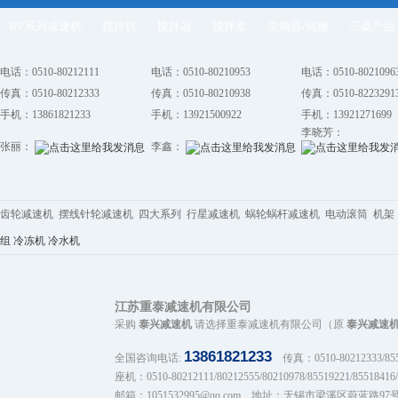
RV系列减速机
搅拌机
搅拌器
搅拌桨
变频器/伺服
三菱产品
电话：0510-80212111
电话：0510-80210953
电话：0510-8021096
传真：0510-80212333
传真：0510-80210938
传真：0510-8223291
手机：13861821233
手机：13921500922
手机：13921271699
李晓芳：
张丽：
李鑫：
齿轮减速机 摆线针轮减速机 四大系列 行星减速机 蜗轮蜗杆减速机 电动滚筒 机架 
组
冷冻机
冷水机
江苏重泰减速机有限公司
采购
泰兴减速机
请选择重泰减速机有限公司（原
泰兴减速
13861821233
全国咨询电话:
传真：0510-80212333/8551
座机：0510-80212111/80212555/80210978/85519221/85518416/
邮箱：1051532995@qq.com 地址：无锡市梁溪区蔚蓝路97