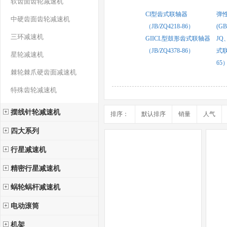
软齿面齿轮减速机
Cl型齿式联轴器
弹
中硬齿面齿轮减速机
（JB/ZQ4218-86）
(GB
三环减速机
GIICL型鼓形齿式联轴器
JQ
（JB/ZQ4378-86）
式联
星轮减速机
65
棘轮棘爪硬齿面减速机
特殊齿轮减速机
摆线针轮减速机
排序：
默认排序
销量
人气
四大系列
行星减速机
精密行星减速机
蜗轮蜗杆减速机
电动滚筒
机架