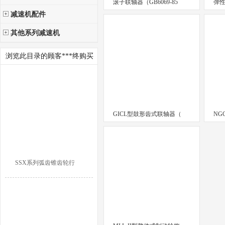
滚子联轴器（GB6069-85
弹性
减速机配件
其他系列减速机
浏览此目录的顾客***终购买
GICL型鼓形齿式联轴器（
NG
SSX系列弧齿锥齿轮行