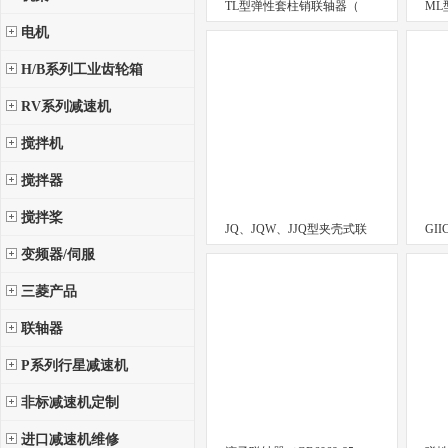
TL型弹性套柱销联轴器（
ML
电机
H/B系列工业齿轮箱
RV系列减速机
搅拌机
搅拌器
搅拌桨
JQ、JQW、JJQ型夹壳式联
GI
变频器/伺服
三菱产品
联轴器
P系列行星减速机
非标减速机定制
进口减速机维修