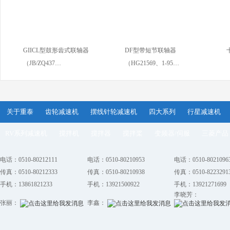
GIICL型鼓形齿式联轴器
DF型带短节联轴器
（JB/ZQ437…
（HG21569、1-95…
关于重泰
齿轮减速机
摆线针轮减速机
四大系列
行星减速机
RV系列减速机
搅拌机
搅拌器
搅拌桨
变频器/伺服
三菱产品
电话：0510-80212111
电话：0510-80210953
电话：0510-8021096
传真：0510-80212333
传真：0510-80210938
传真：0510-8223291
手机：13861821233
手机：13921500922
手机：13921271699
李晓芳：
张丽：
李鑫：