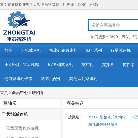
重泰减速机欢迎您！大客户预约参观工厂热线：13861467735
热门搜索：
BWD
、
BLY
、
ZQ
首页
齿轮减速机
摆线针轮减速机
四大系列
行星减速机
H/B系列工业齿轮箱
RV系列减速机
搅拌机
搅拌器
搅拌桨
进口减速机维修
减速机配件
其他系列减速机
首页
>
商品中心
>
联轴器
联轴器
商品筛选
齿轮减速机
按类别：
MLL-II型整体式制动轮
D
梅花形弹性联轴器
硬齿面齿轮减速机