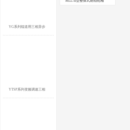
MLL-II型整体式制动轮梅
YG系列辊道用三相异步
YTSP系列变频调速三相