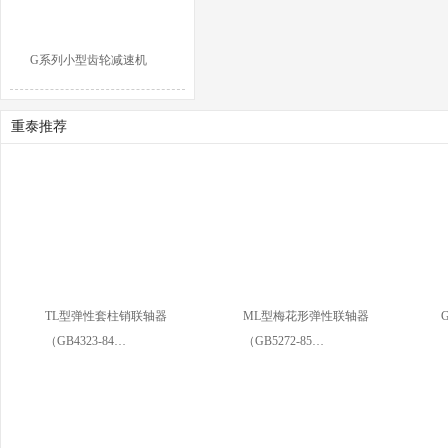
G系列小型齿轮减速机
重泰推荐
TL型弹性套柱销联轴器
ML型梅花形弹性联轴器
（GB4323-84…
（GB5272-85…