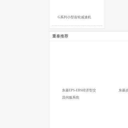
G系列小型齿轮减速机
重泰推荐
东菱EPS-EBS经济型交
东菱
流伺服系统