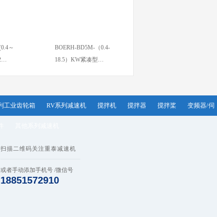
(0.4～
BOERH-BD5M-（0.4-
22…
18.5）KW紧凑型…
系列工业齿轮箱
RV系列减速机
搅拌机
搅拌器
搅拌桨
变频器/伺
件
其他系列减速机
扫描二维码关注重泰减速机
或者手动添加手机号 /微信号
18851572910