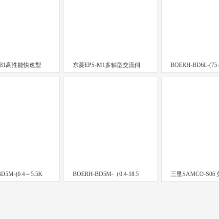
-B1高性能快速型
东菱EPS-M1多轴型交流伺
BOERH-BD6L-(7
D5M-(0.4～5.5K
BOERH-BD5M-（0.4-18.5
三垦SAMCO-S06