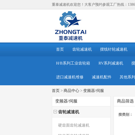
重泰减速机欢迎您！大客户预约参观工厂热线：138614
首页
齿轮减速机
摆线针轮减速机
H/B系列工业齿轮箱
RV系列减速机
进口减速机维修
减速机配件
其他系
首页
>
商品中心
>
变频器/伺服
变频器/伺服
商品筛选
齿轮减速机
按类别：
硬齿面齿轮减速机