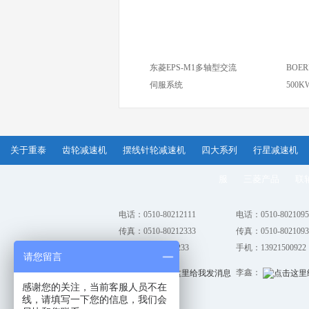
东菱EPS-M1多轴型交流
BOER
伺服系统
500K
关于重泰
齿轮减速机
摆线针轮减速机
四大系列
行星减速机
服
三菱产品
联
电话：0510-80212111
电话：0510-8021095
传真：0510-80212333
传真：0510-8021093
手机：13861821233
手机：13921500922
请您留言
张丽：
李鑫：
感谢您的关注，当前客服人员不在
线，请填写一下您的信息，我们会