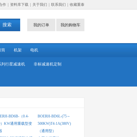
合作
|
资料库下载
|
关于我们
|
联系我们
|
收藏重泰
我的订单
我的购物车
滚筒
机架
电机
系列行星减速机
非标减速机定制
ERH-BD6B-（0.4-
BOERH-BD6L-(75～
30）KW通用重载型变
500KW)T4-1A(380V)
器
（通用型）