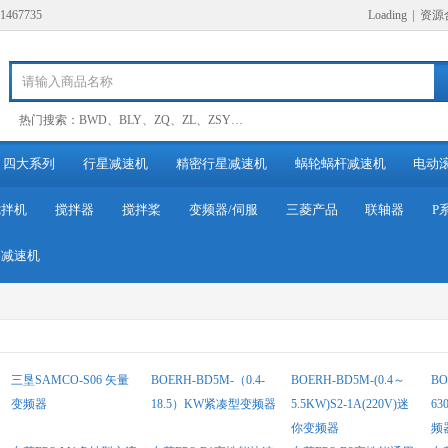
67735
Loading
|
资源
热门搜索：
BWD
、
BLY
、
ZQ
、
ZL
、
ZSY
…
四大系列
行星减速机
精密行星减速机
蜗轮蜗杆减速机
电动
搅拌机
搅拌器
搅拌桨
变频器/伺服
三菱产品
联轴器
P
列减速机
三垦SAMCO-S06 矢量
BOERH-BD5M-（0.4-
BOERH-BD5M-(0.4～
BO
变频器
18.5）KW紧凑型变频器
5.5KW)S2-1A(220V)迷
6
你变频器
频