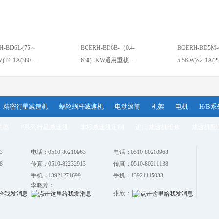
H-BD6L-(75～
BOERH-BD6B-（0.4-
BOERH-BD5M-
W)T4-1A(380…
630）KW通用重载…
5.5KW)S2-1A(
精密行星减速机
蜗轮蜗杆减速机
电动滚筒
机架
电机
H/B
轴器
P系列行星减速机
非标减速机定制
进口减速机维修
减速机配
3
电话：0510-80210963
电话：0510-80210968
8
传真：0510-82232913
传真：0510-80211138
手机：13921271699
手机：13921115033
李晓芳：
张欣：