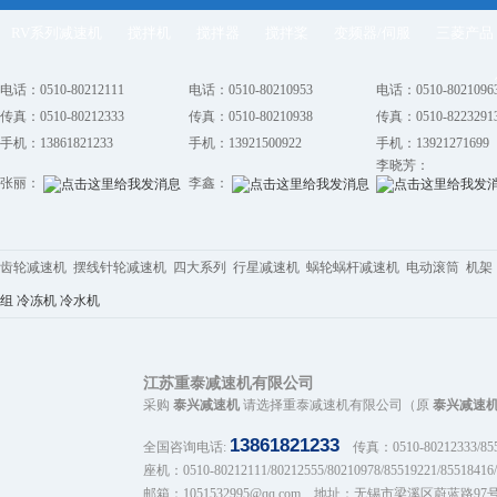
RV系列减速机
搅拌机
搅拌器
搅拌桨
变频器/伺服
三菱产品
电话：0510-80212111
电话：0510-80210953
电话：0510-8021096
传真：0510-80212333
传真：0510-80210938
传真：0510-8223291
手机：13861821233
手机：13921500922
手机：13921271699
李晓芳：
张丽：
李鑫：
齿轮减速机 摆线针轮减速机 四大系列 行星减速机 蜗轮蜗杆减速机 电动滚筒 机架 
组
冷冻机
冷水机
江苏重泰减速机有限公司
采购
泰兴减速机
请选择重泰减速机有限公司（原
泰兴减速
13861821233
全国咨询电话:
传真：0510-80212333/8551
座机：0510-80212111/80212555/80210978/85519221/85518416/
邮箱：1051532995@qq.com 地址：无锡市梁溪区蔚蓝路97