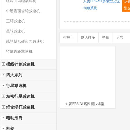
软齿面齿轮减速机
东菱EPS-M1多轴型交流
东菱
伺服系统
型
中硬齿面齿轮减速机
三环减速机
星轮减速机
排序：
默认排序
销量
人气
棘轮棘爪硬齿面减速机
特殊齿轮减速机
摆线针轮减速机
四大系列
行星减速机
精密行星减速机
东菱EPS-B1高性能快速型
蜗轮蜗杆减速机
电动滚筒
机架