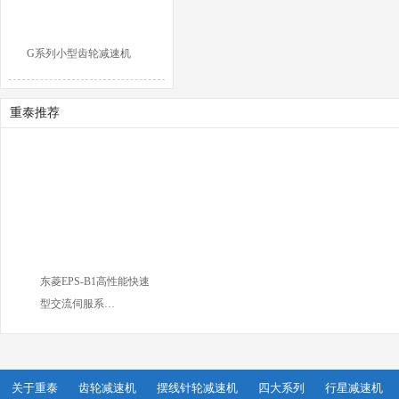
G系列小型齿轮减速机
重泰推荐
东菱EPS-B1高性能快速
型交流伺服系…
关于重泰
齿轮减速机
摆线针轮减速机
四大系列
行星减速机