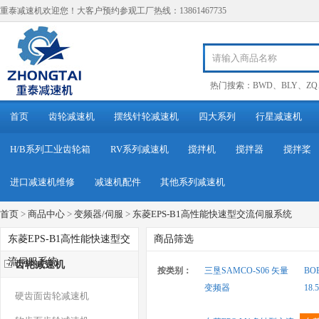
重泰减速机欢迎您！大客户预约参观工厂热线：13861467735
热门搜索：
BWD
、
BLY
、
ZQ
首页
齿轮减速机
摆线针轮减速机
四大系列
行星减速机
H/B系列工业齿轮箱
RV系列减速机
搅拌机
搅拌器
搅拌桨
进口减速机维修
减速机配件
其他系列减速机
首页
>
商品中心
>
变频器/伺服
>
东菱EPS-B1高性能快速型交流伺服系统
东菱EPS-B1高性能快速型交
商品筛选
流伺服系统
齿轮减速机
按类别：
三垦SAMCO-S06 矢量
BO
变频器
18
硬齿面齿轮减速机